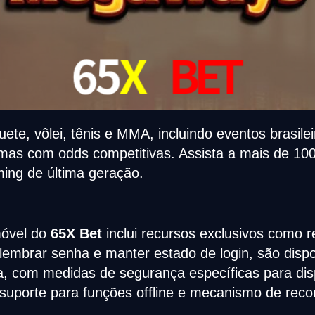
ete, vôlei, tênis e MMA, incluindo eventos brasile
mas com odds competitivas. Assista a mais de 10
ming de última geração.
 móvel do
65X Bet
inclui recursos exclusivos como r
 lembrar senha e manter estado de login, são dispo
a, com medidas de segurança específicas para disp
m suporte para funções offline e mecanismo de rec