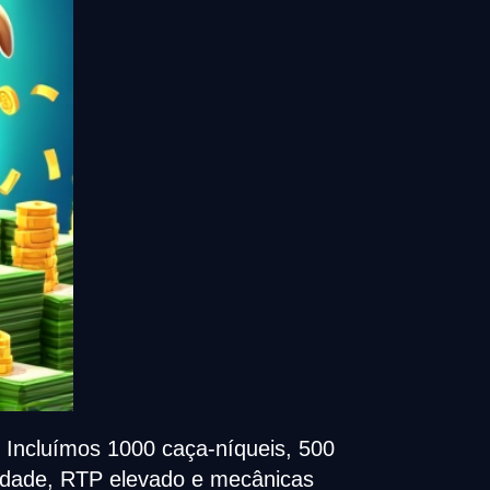
 Incluímos 1000 caça-níqueis, 500
vidade, RTP elevado e mecânicas