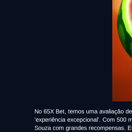
No 65X Bet, temos uma avaliação de 
'experiência excepcional'. Com 500
Souza com grandes recompensas. Es