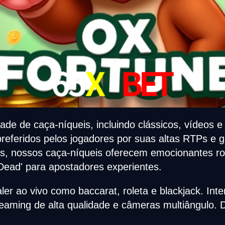
de de caça-níqueis, incluindo clássicos, vídeos 
 preferidos pelos jogadores por suas altas RTPs 
s, nossos caça-níqueis oferecem emocionantes 
f Dead' para apostadores experientes.
er ao vivo como baccarat, roleta e blackjack. Inte
reaming de alta qualidade e câmeras multiângulo.