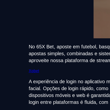
No 65X Bet, aposte em futebol, basqu
apostas simples, combinadas e siste
aproveite nossa plataforma de strea
Xpbet
A experiência de login no aplicativo
facial. Opções de login rápido, como
dispositivos móveis e web é garantid
login entre plataformas é fluida, co