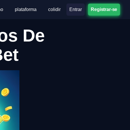
no
plataforma
colidir
Entrar
Registrar-se
os De
Bet