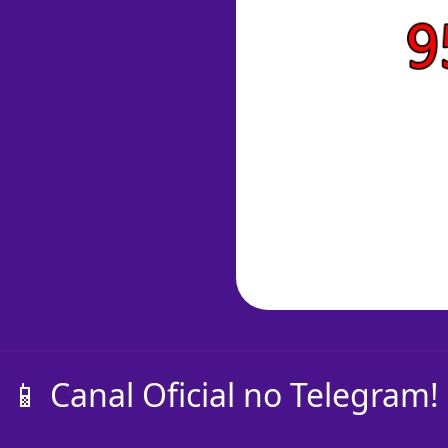
📱 Canal Oficial no Telegram!