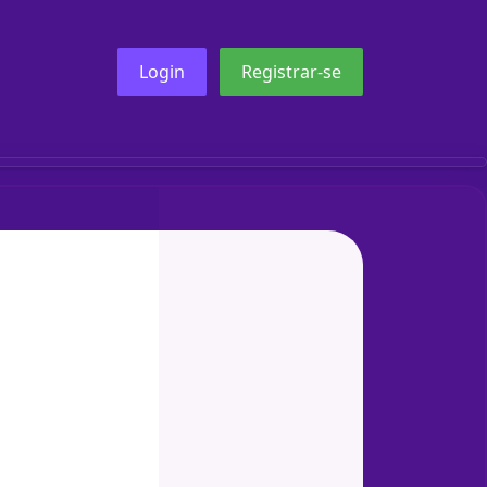
Login
Registrar-se