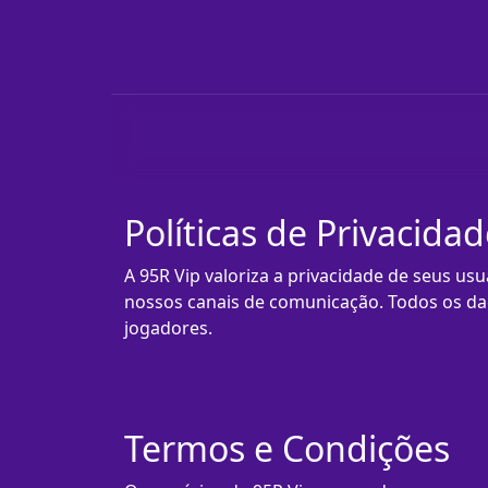
Políticas de Privacida
A 95R Vip valoriza a privacidade de seus u
nossos canais de comunicação. Todos os dad
jogadores.
Termos e Condições