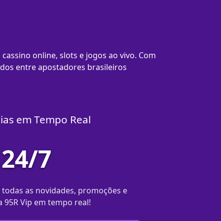
cassino online, slots e jogos ao vivo. Com
dos entre apostadores brasileiros
cias em Tempo Real
24/7
e todas as novidades, promoções e
a 95R Vip em tempo real!