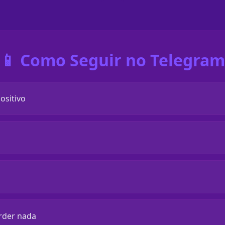
📱 Como Seguir no Telegram
ositivo
erder nada