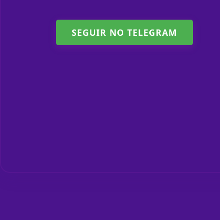
SEGUIR NO TELEGRAM