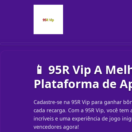
📱 95R Vip A Mel
Plataforma de A
Cadastre-se na 95R Vip para ganhar bô
cada recarga. Com a 95R Vip, você tem
incríveis e uma experiência de jogo inig
vencedores agora!