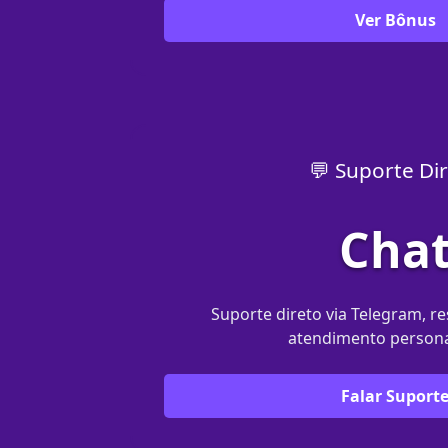
Ver Bônus
💬 Suporte Di
Cha
Suporte direto via Telegram, r
atendimento persona
Falar Suport