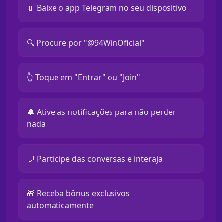
📱 Baixe o app Telegram no seu dispositivo
🔍 Procure por "@94WinOficial"
👆 Toque em "Entrar" ou "Join"
🔔 Ative as notificações para não perder
nada
💬 Participe das conversas e interaja
🎁 Receba bônus exclusivos
automaticamente