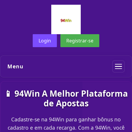
Login
Registrar-se
Menu
📱 94Win A Melhor Plataforma
de Apostas
Cadastre-se na 94Win para ganhar bônus no
cadastro e em cada recarga. Com a 94Win, você