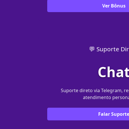
Ver Bônus
💬 Suporte Di
Cha
Suporte direto via Telegram, r
atendimento persona
Falar Suport