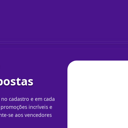
postas
 no cadastro e em cada
 promoções incríveis e
unte-se aos vencedores