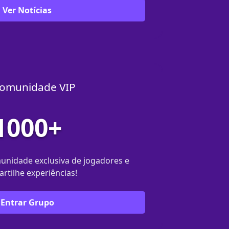
Ver Notícias
Comunidade VIP
1000+
unidade exclusiva de jogadores e
rtilhe experiências!
Entrar Grupo