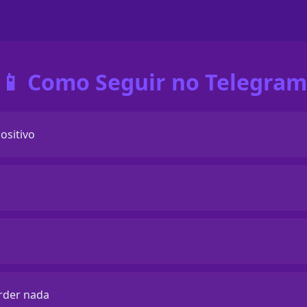
📱 Como Seguir no Telegram
ositivo
erder nada