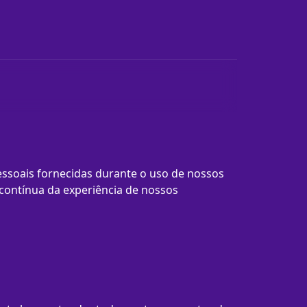
essoais fornecidas durante o uso de nossos
 contínua da experiência de nossos