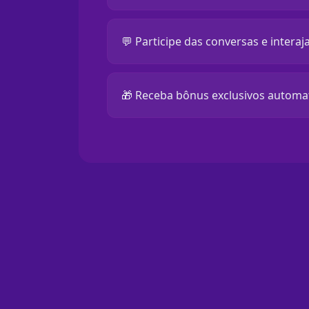
💬 Participe das conversas e interaj
🎁 Receba bônus exclusivos autom