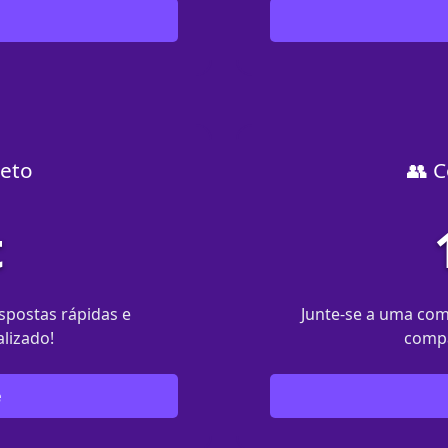
reto
👥 
t
espostas rápidas e
Junte-se a uma com
lizado!
compa
e