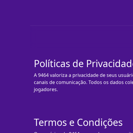
Políticas de Privacida
A 9464 valoriza a privacidade de seus usuá
canais de comunicação. Todos os dados cole
jogadores.
Termos e Condições