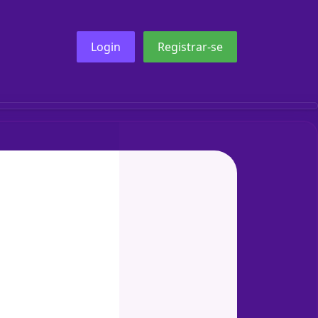
Login
Registrar-se