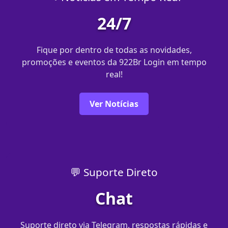
24/7
Fique por dentro de todas as novidades,
promoções e eventos da 922Br Login em tempo
real!
Ver Notícias
💬 Suporte Direto
Chat
Suporte direto via Telegram, respostas rápidas e