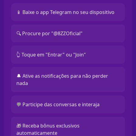
📱 Baixe o app Telegram no seu dispositivo
🔍 Procure por "@8ZZOficial"
👆 Toque em "Entrar" ou "Join"
🔔 Ative as notificações para não perder
nada
💬 Participe das conversas e interaja
🎁 Receba bônus exclusivos
automaticamente