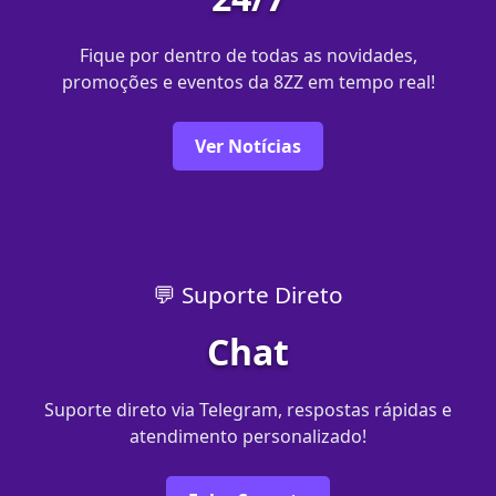
Fique por dentro de todas as novidades,
promoções e eventos da 8ZZ em tempo real!
Ver Notícias
💬 Suporte Direto
Chat
Suporte direto via Telegram, respostas rápidas e
atendimento personalizado!