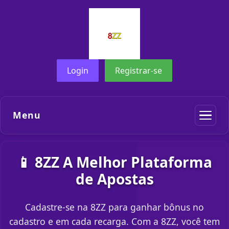
Login
Registrar-se
Menu
📱 8ZZ A Melhor Plataforma
de Apostas
Cadastre-se na 8ZZ para ganhar bônus no
cadastro e em cada recarga. Com a 8ZZ, você tem