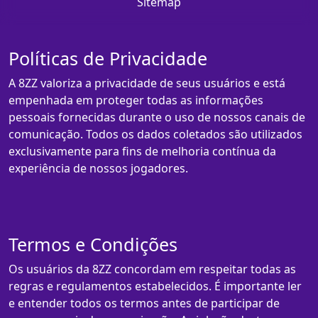
Sitemap
Políticas de Privacidade
A 8ZZ valoriza a privacidade de seus usuários e está
empenhada em proteger todas as informações
pessoais fornecidas durante o uso de nossos canais de
comunicação. Todos os dados coletados são utilizados
exclusivamente para fins de melhoria contínua da
experiência de nossos jogadores.
Termos e Condições
Os usuários da 8ZZ concordam em respeitar todas as
regras e regulamentos estabelecidos. É importante ler
e entender todos os termos antes de participar de