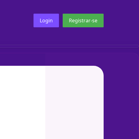
Login
Registrar-se