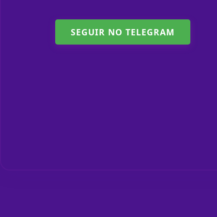
SEGUIR NO TELEGRAM