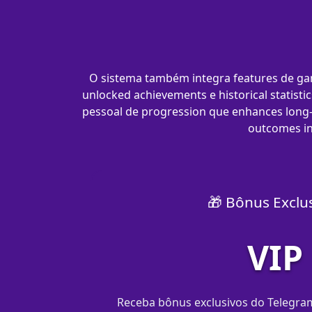
O sistema também integra features de gam
unlocked achievements e historical statisti
pessoal de progression que enhances long
outcomes in
🎁 Bônus Exclu
VIP
Receba bônus exclusivos do Telegra