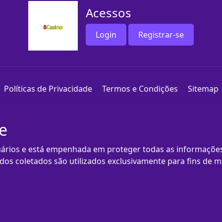
Acessos
Login
Registrar-se
Políticas de Privacidade
Termos e Condições
Sitemap
de
suários e está empenhada em proteger todas as informaçõe
os coletados são utilizados exclusivamente para fins de m