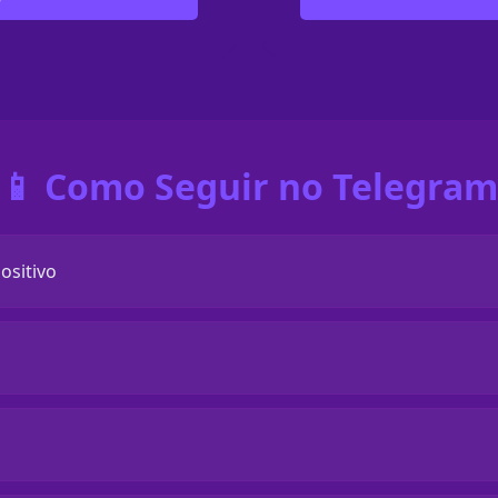
📱 Como Seguir no Telegram
ositivo