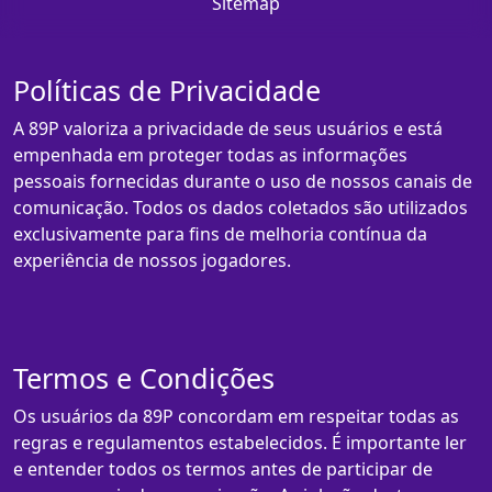
Sitemap
Políticas de Privacidade
A 89P valoriza a privacidade de seus usuários e está
empenhada em proteger todas as informações
pessoais fornecidas durante o uso de nossos canais de
comunicação. Todos os dados coletados são utilizados
exclusivamente para fins de melhoria contínua da
experiência de nossos jogadores.
Termos e Condições
Os usuários da 89P concordam em respeitar todas as
regras e regulamentos estabelecidos. É importante ler
e entender todos os termos antes de participar de