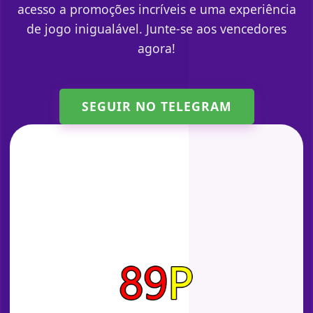
acesso a promoções incríveis e uma experiência
de jogo inigualável. Junte-se aos vencedores
agora!
SEGUIR NO TELEGRAM