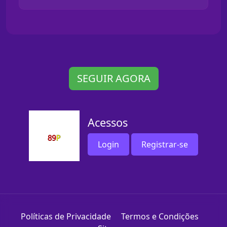
SEGUIR AGORA
Acessos
Login
Registrar-se
Políticas de Privacidade
Termos e Condições