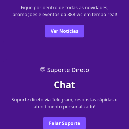
Fique por dentro de todas as novidades,
promoções e eventos da 888Iwc em tempo real!
Ver Notícias
💬 Suporte Direto
Chat
Suporte direto via Telegram, respostas rápidas e
atendimento personalizado!
Falar Suporte