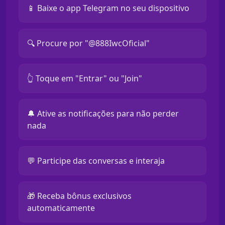
📱 Baixe o app Telegram no seu dispositivo
🔍 Procure por "@888IwcOficial"
👆 Toque em "Entrar" ou "Join"
🔔 Ative as notificações para não perder
nada
💬 Participe das conversas e interaja
🎁 Receba bônus exclusivos
automaticamente