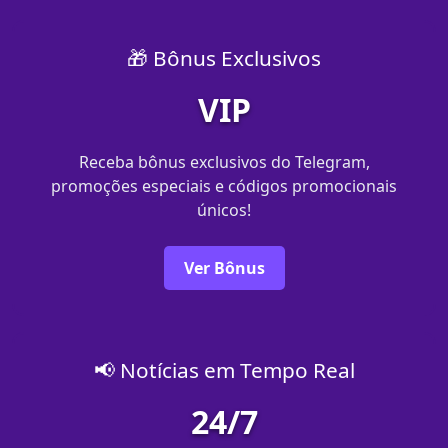
🎁 Bônus Exclusivos
VIP
Receba bônus exclusivos do Telegram,
promoções especiais e códigos promocionais
únicos!
Ver Bônus
📢 Notícias em Tempo Real
24/7