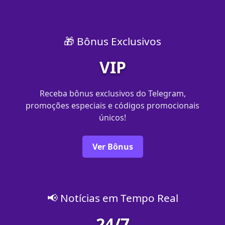
🎁 Bônus Exclusivos
VIP
Receba bônus exclusivos do Telegram,
promoções especiais e códigos promocionais
únicos!
Ver Bônus
📢 Notícias em Tempo Real
24/7