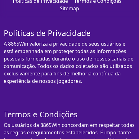
Políticas de Privacidade
Termos e Condições
Sitemap
Políticas de Privacidade
A 8865Win valoriza a privacidade de seus usuários e
está empenhada em proteger todas as informações
pessoais fornecidas durante o uso de nossos canais de
comunicação. Todos os dados coletados são utilizados
exclusivamente para fins de melhoria contínua da
experiência de nossos jogadores.
Termos e Condições
Os usuários da 8865Win concordam em respeitar todas
as regras e regulamentos estabelecidos. É importante