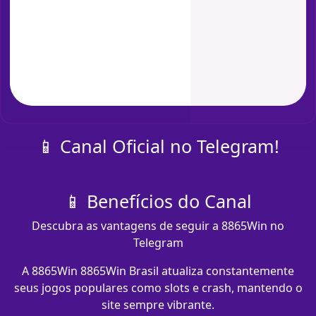
📱 Canal Oficial no Telegram!
📱 Benefícios do Canal
Descubra as vantagens de seguir a 8865Win no
Telegram
A 8865Win 8865Win Brasil atualiza constantemente
seus jogos populares como slots e crash, mantendo o
site sempre vibrante.