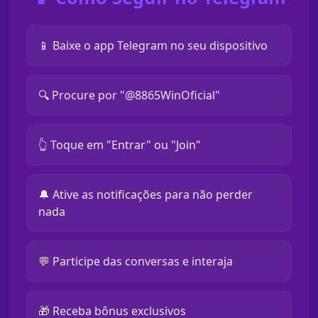
📱 Baixe o app Telegram no seu dispositivo
🔍 Procure por "@8865WinOficial"
👆 Toque em "Entrar" ou "Join"
🔔 Ative as notificações para não perder
nada
💬 Participe das conversas e interaja
🎁 Receba bônus exclusivos