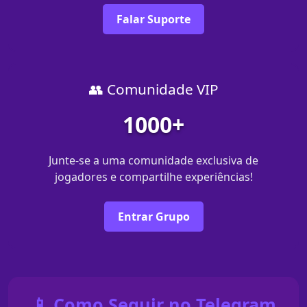
Falar Suporte
👥 Comunidade VIP
1000+
Junte-se a uma comunidade exclusiva de
jogadores e compartilhe experiências!
Entrar Grupo
📱 Como Seguir no Telegram