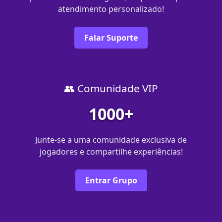
atendimento personalizado!
Falar Suporte
👥 Comunidade VIP
1000+
Junte-se a uma comunidade exclusiva de
jogadores e compartilhe experiências!
Entrar Grupo