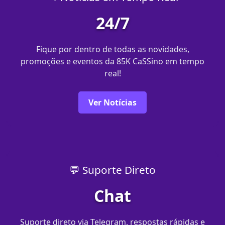
24/7
Fique por dentro de todas as novidades,
promoções e eventos da 85K CaSSino em tempo
real!
Ver Notícias
💬 Suporte Direto
Chat
Suporte direto via Telegram, respostas rápidas e