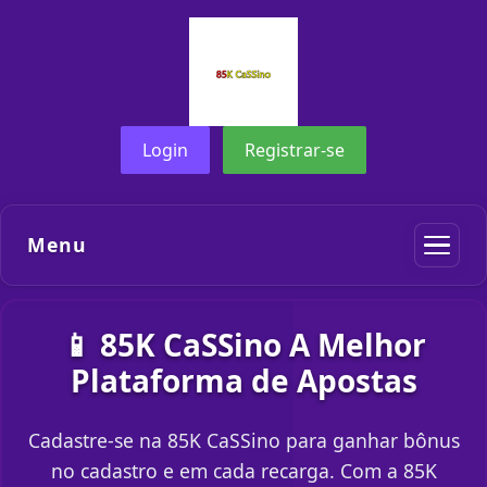
Login
Registrar-se
Menu
📱 85K CaSSino A Melhor
Plataforma de Apostas
Cadastre-se na 85K CaSSino para ganhar bônus
no cadastro e em cada recarga. Com a 85K