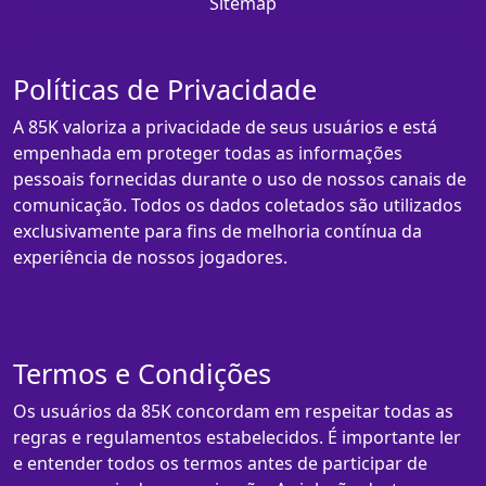
Sitemap
Políticas de Privacidade
A 85K valoriza a privacidade de seus usuários e está
empenhada em proteger todas as informações
pessoais fornecidas durante o uso de nossos canais de
comunicação. Todos os dados coletados são utilizados
exclusivamente para fins de melhoria contínua da
experiência de nossos jogadores.
Termos e Condições
Os usuários da 85K concordam em respeitar todas as
regras e regulamentos estabelecidos. É importante ler
e entender todos os termos antes de participar de