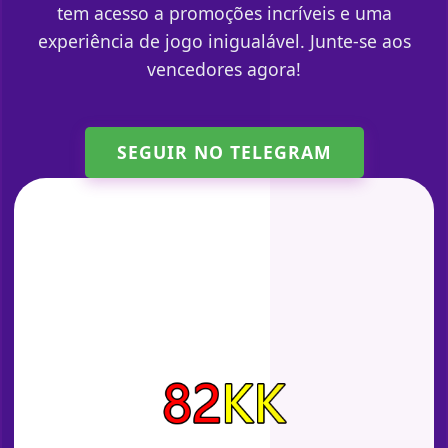
tem acesso a promoções incríveis e uma
experiência de jogo inigualável. Junte-se aos
vencedores agora!
SEGUIR NO TELEGRAM