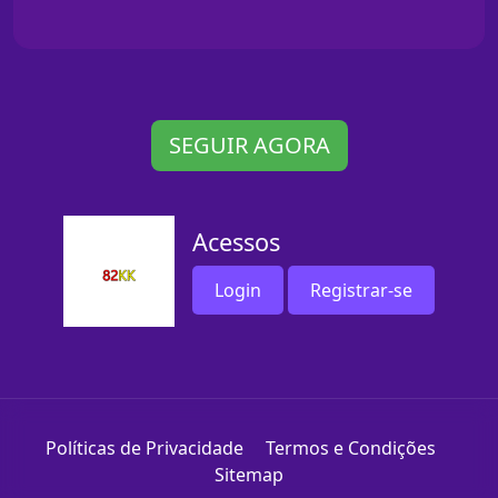
SEGUIR AGORA
Acessos
Login
Registrar-se
Políticas de Privacidade
Termos e Condições
Sitemap