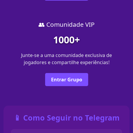
👥 Comunidade VIP
1000+
Junte-se a uma comunidade exclusiva de
jogadores e compartilhe experiências!
Entrar Grupo
📱 Como Seguir no Telegram