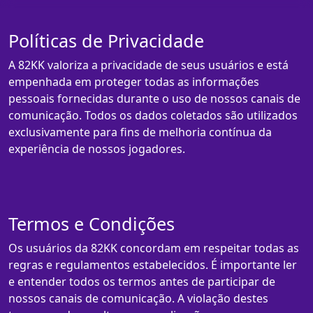
Políticas de Privacidade
A 82KK valoriza a privacidade de seus usuários e está
empenhada em proteger todas as informações
pessoais fornecidas durante o uso de nossos canais de
comunicação. Todos os dados coletados são utilizados
exclusivamente para fins de melhoria contínua da
experiência de nossos jogadores.
Termos e Condições
Os usuários da 82KK concordam em respeitar todas as
regras e regulamentos estabelecidos. É importante ler
e entender todos os termos antes de participar de
nossos canais de comunicação. A violação destes