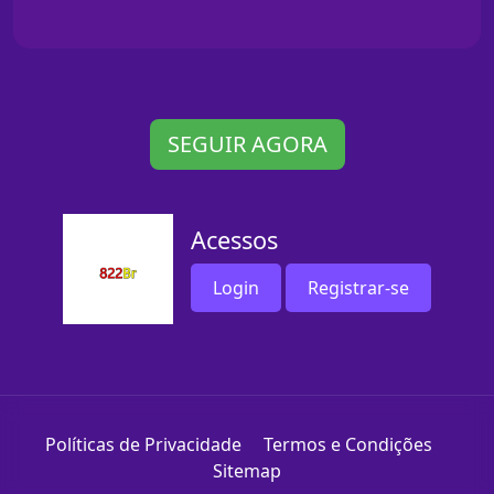
SEGUIR AGORA
Acessos
Login
Registrar-se
Políticas de Privacidade
Termos e Condições
Sitemap