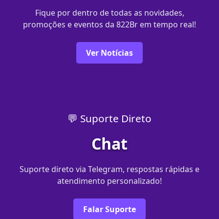
Fique por dentro de todas as novidades,
promoções e eventos da 822Br em tempo real!
Ver Notícias
💬 Suporte Direto
Chat
Suporte direto via Telegram, respostas rápidas e
atendimento personalizado!
Falar Suporte