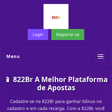
Login
Registrar-se
Menu
📱 822Br A Melhor Plataforma
de Apostas
Cadastre-se na 822Br para ganhar bônus no
cadastro e em cada recarga. Com a 822Br, você