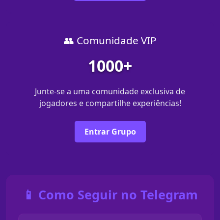
👥 Comunidade VIP
1000+
Junte-se a uma comunidade exclusiva de
jogadores e compartilhe experiências!
Entrar Grupo
📱 Como Seguir no Telegram