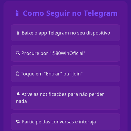
📱 Como Seguir no Telegram
📱 Baixe o app Telegram no seu dispositivo
🔍 Procure por "@80WinOficial"
👆 Toque em "Entrar" ou "Join"
🔔 Ative as notificações para não perder
nada
💬 Participe das conversas e interaja