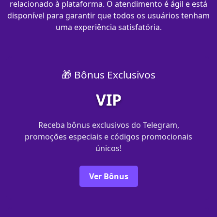
relacionado à plataforma. O atendimento é ágil e está
disponível para garantir que todos os usuários tenham
uma experiência satisfatória.
🎁 Bônus Exclusivos
VIP
Receba bônus exclusivos do Telegram,
promoções especiais e códigos promocionais
únicos!
Ver Bônus