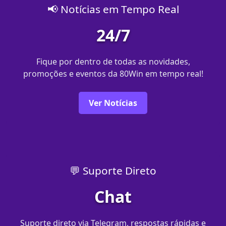
📢 Notícias em Tempo Real
24/7
Fique por dentro de todas as novidades,
promoções e eventos da 80Win em tempo real!
Ver Notícias
💬 Suporte Direto
Chat
Suporte direto via Telegram, respostas rápidas e