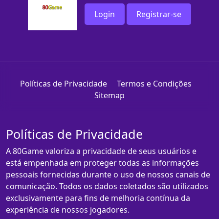
Login
Registrar-se
Políticas de Privacidade
Termos e Condições
Sitemap
Políticas de Privacidade
A 80Game valoriza a privacidade de seus usuários e
está empenhada em proteger todas as informações
pessoais fornecidas durante o uso de nossos canais de
comunicação. Todos os dados coletados são utilizados
exclusivamente para fins de melhoria contínua da
experiência de nossos jogadores.