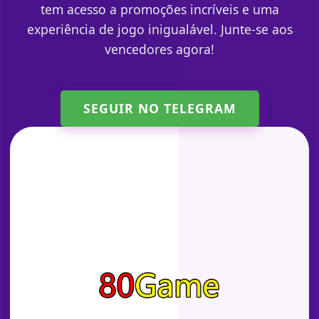
tem acesso a promoções incríveis e uma
experiência de jogo inigualável. Junte-se aos
vencedores agora!
SEGUIR NO TELEGRAM