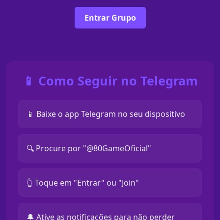
Entrar Grupo
📱 Como Seguir no Telegram
📱 Baixe o app Telegram no seu dispositivo
🔍 Procure por "@80GameOficial"
👆 Toque em "Entrar" ou "Join"
🔔 Ative as notificações para não perder