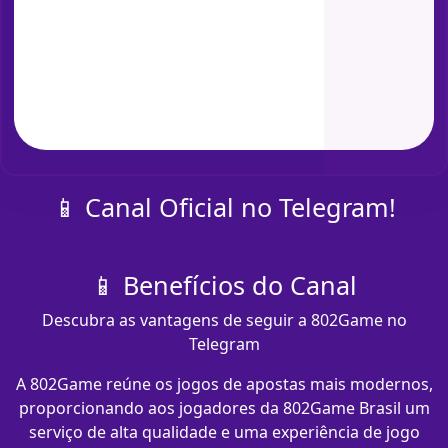
📱 Canal Oficial no Telegram!
📱 Benefícios do Canal
Descubra as vantagens de seguir a 802Game no
Telegram
A 802Game reúne os jogos de apostas mais modernos,
proporcionando aos jogadores da 802Game Brasil um
serviço de alta qualidade e uma experiência de jogo