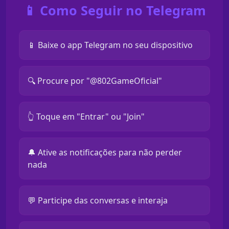
📱 Como Seguir no Telegram
📱 Baixe o app Telegram no seu dispositivo
🔍 Procure por "@802GameOficial"
👆 Toque em "Entrar" ou "Join"
🔔 Ative as notificações para não perder
nada
💬 Participe das conversas e interaja