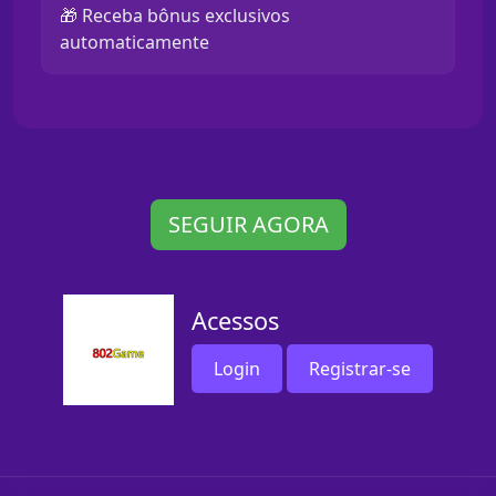
🎁 Receba bônus exclusivos
automaticamente
SEGUIR AGORA
Acessos
Login
Registrar-se