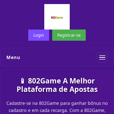
Login
Registrar-se
Menu
📱 802Game A Melhor
Plataforma de Apostas
Cadastre-se na 802Game para ganhar bônus no
cadastro e em cada recarga. Com a 802Game,