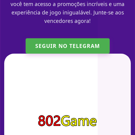
você tem acesso a promoções incríveis e uma
experiência de jogo inigualável. Junte-se aos
vencedores agora!
SEGUIR NO TELEGRAM