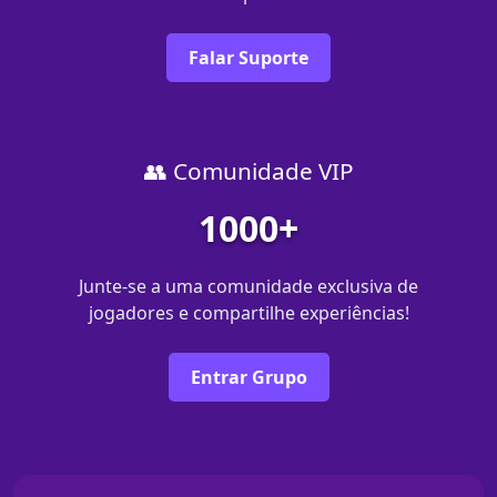
Falar Suporte
👥 Comunidade VIP
1000+
Junte-se a uma comunidade exclusiva de
jogadores e compartilhe experiências!
Entrar Grupo