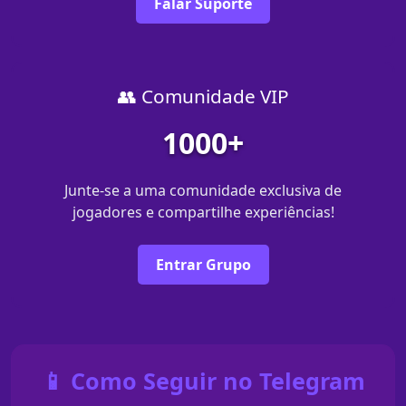
Falar Suporte
👥 Comunidade VIP
1000+
Junte-se a uma comunidade exclusiva de
jogadores e compartilhe experiências!
Entrar Grupo
📱 Como Seguir no Telegram