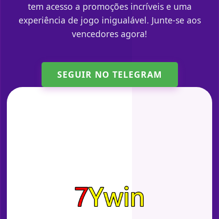
tem acesso a promoções incríveis e uma
experiência de jogo inigualável. Junte-se aos
vencedores agora!
SEGUIR NO TELEGRAM