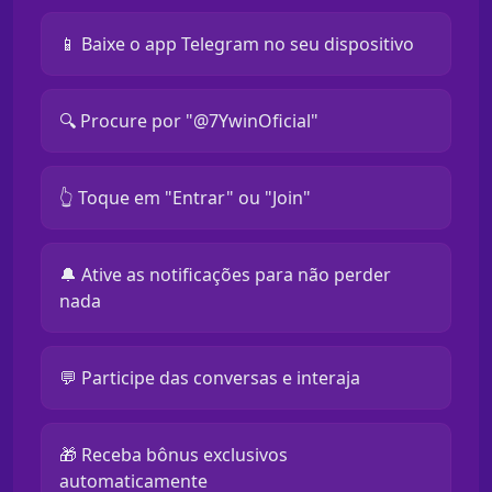
📱 Baixe o app Telegram no seu dispositivo
🔍 Procure por "@7YwinOficial"
👆 Toque em "Entrar" ou "Join"
🔔 Ative as notificações para não perder
nada
💬 Participe das conversas e interaja
🎁 Receba bônus exclusivos
automaticamente