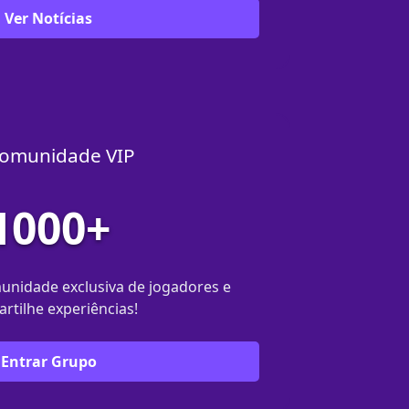
Ver Notícias
Comunidade VIP
1000+
unidade exclusiva de jogadores e
rtilhe experiências!
Entrar Grupo