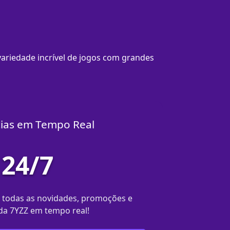
variedade incrível de jogos com grandes
cias em Tempo Real
24/7
e todas as novidades, promoções e
da 7YZZ em tempo real!