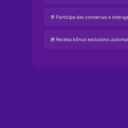
💬 Participe das conversas e interaj
🎁 Receba bônus exclusivos autom