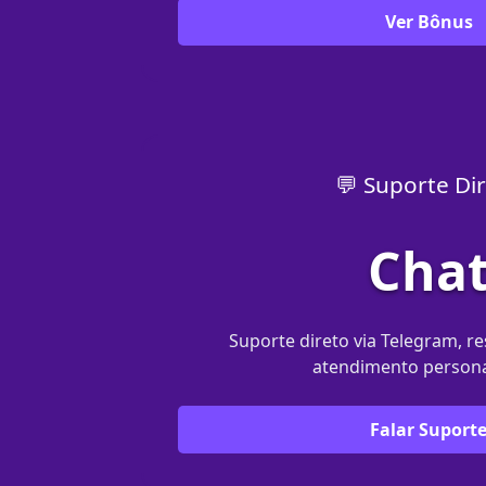
Ver Bônus
💬 Suporte Di
Cha
Suporte direto via Telegram, r
atendimento persona
Falar Suport