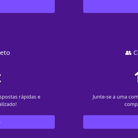
reto
👥 
t
espostas rápidas e
Junte-se a uma com
lizado!
compa
e