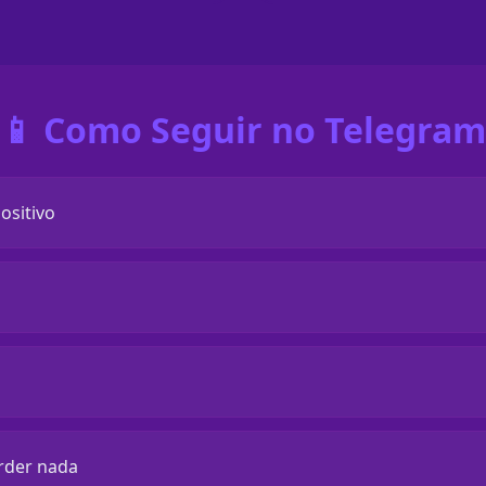
📱 Como Seguir no Telegram
ositivo
erder nada