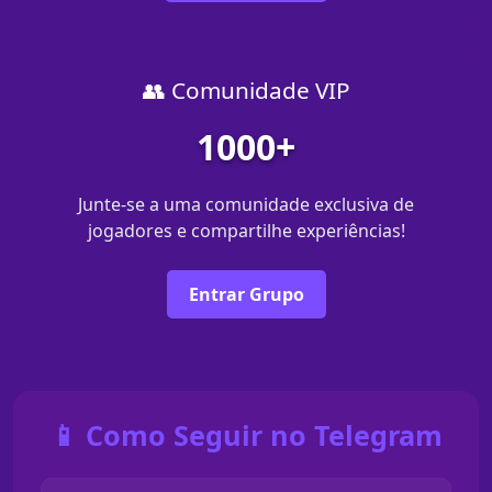
👥 Comunidade VIP
1000+
Junte-se a uma comunidade exclusiva de
jogadores e compartilhe experiências!
Entrar Grupo
📱 Como Seguir no Telegram