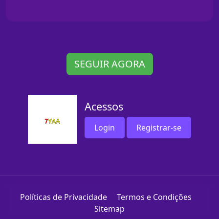
SEGUIR AGORA
Acessos
Login
Registrar-se
Políticas de Privacidade
Termos e Condições
Sitemap