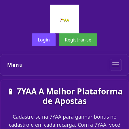
Login
Registrar-se
Menu
📱 7YAA A Melhor Plataforma
de Apostas
Cadastre-se na 7YAA para ganhar bônus no
cadastro e em cada recarga. Com a 7YAA, você