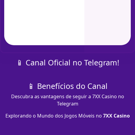
📱 Canal Oficial no Telegram!
📱 Benefícios do Canal
Descubra as vantagens de seguir a 7XX Casino no
Telegram
Explorando o Mundo dos Jogos Móveis no
7XX Casino