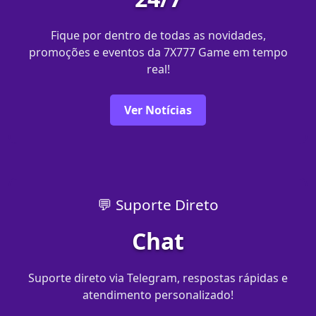
Fique por dentro de todas as novidades,
promoções e eventos da 7X777 Game em tempo
real!
Ver Notícias
💬 Suporte Direto
Chat
Suporte direto via Telegram, respostas rápidas e
atendimento personalizado!