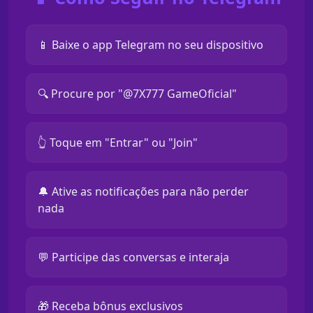
📱 Baixe o app Telegram no seu dispositivo
🔍 Procure por "@7X777 GameOficial"
👆 Toque em "Entrar" ou "Join"
🔔 Ative as notificações para não perder
nada
💬 Participe das conversas e interaja
🎁 Receba bônus exclusivos