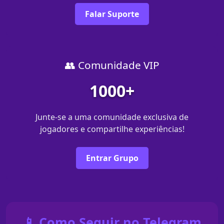
Falar Suporte
👥 Comunidade VIP
1000+
Junte-se a uma comunidade exclusiva de
jogadores e compartilhe experiências!
Entrar Grupo
📱 Como Seguir no Telegram