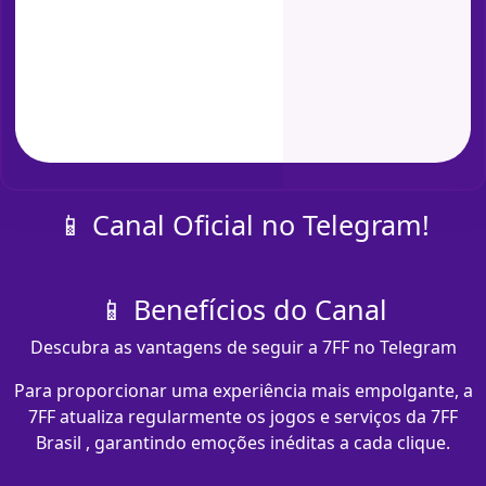
📱 Canal Oficial no Telegram!
📱 Benefícios do Canal
Descubra as vantagens de seguir a 7FF no Telegram
Para proporcionar uma experiência mais empolgante, a
7FF atualiza regularmente os jogos e serviços da 7FF
Brasil , garantindo emoções inéditas a cada clique.