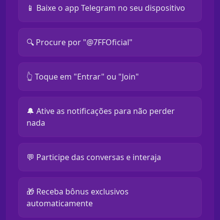
📱 Baixe o app Telegram no seu dispositivo
🔍 Procure por "@7FFOficial"
👆 Toque em "Entrar" ou "Join"
🔔 Ative as notificações para não perder
nada
💬 Participe das conversas e interaja
🎁 Receba bônus exclusivos
automaticamente