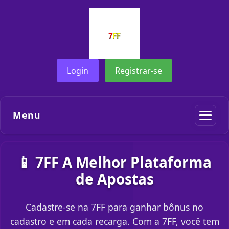
Login
Registrar-se
Menu
📱 7FF A Melhor Plataforma
de Apostas
Cadastre-se na 7FF para ganhar bônus no
cadastro e em cada recarga. Com a 7FF, você tem