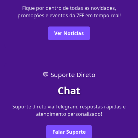
Fique por dentro de todas as novidades,
promoções e eventos da 7FF em tempo real!
Ver Notícias
💬 Suporte Direto
Chat
Suporte direto via Telegram, respostas rápidas e
atendimento personalizado!
Falar Suporte