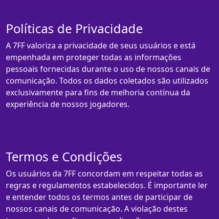
Políticas de Privacidade
A 7FF valoriza a privacidade de seus usuários e está
empenhada em proteger todas as informações
pessoais fornecidas durante o uso de nossos canais de
comunicação. Todos os dados coletados são utilizados
exclusivamente para fins de melhoria contínua da
experiência de nossos jogadores.
Termos e Condições
Os usuários da 7FF concordam em respeitar todas as
regras e regulamentos estabelecidos. É importante ler
e entender todos os termos antes de participar de
nossos canais de comunicação. A violação destes