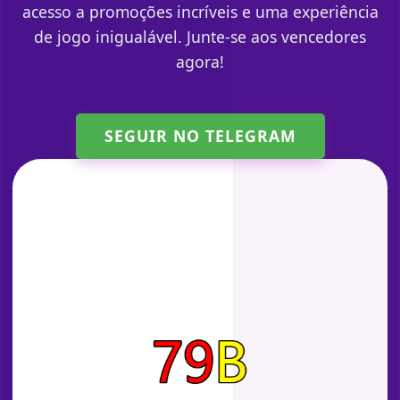
acesso a promoções incríveis e uma experiência
de jogo inigualável. Junte-se aos vencedores
agora!
SEGUIR NO TELEGRAM