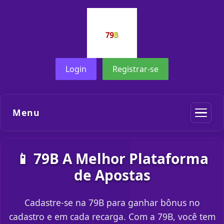
Login
Registrar-se
Menu
📱 79B A Melhor Plataforma
de Apostas
Cadastre-se na 79B para ganhar bônus no
cadastro e em cada recarga. Com a 79B, você tem