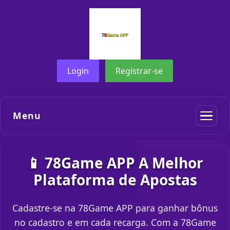
Login
Registrar-se
Menu
📱 78Game APP A Melhor
Plataforma de Apostas
Cadastre-se na 78Game APP para ganhar bônus
no cadastro e em cada recarga. Com a 78Game