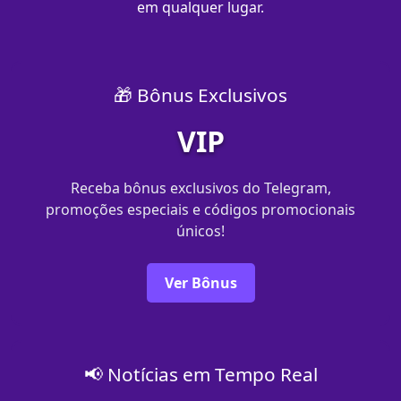
em qualquer lugar.
🎁 Bônus Exclusivos
VIP
Receba bônus exclusivos do Telegram,
promoções especiais e códigos promocionais
únicos!
Ver Bônus
📢 Notícias em Tempo Real