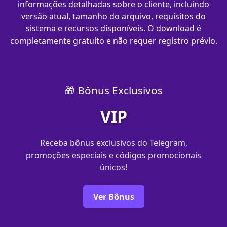
informações detalhadas sobre o cliente, incluindo
versão atual, tamanho do arquivo, requisitos do
sistema e recursos disponíveis. O download é
completamente gratuito e não requer registro prévio.
🎁 Bônus Exclusivos
VIP
Receba bônus exclusivos do Telegram,
promoções especiais e códigos promocionais
únicos!
Ver Bônus