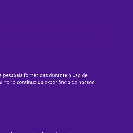
s pessoais fornecidas durante o uso de
elhoria contínua da experiência de nossos