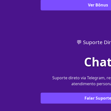
Ver Bônus
💬 Suporte Di
Cha
Suporte direto via Telegram, r
atendimento persona
Falar Suport