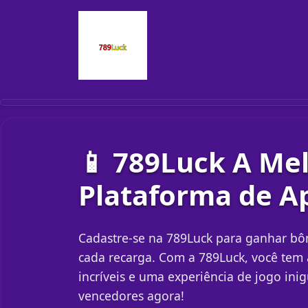
📱 789Luck A Me
Plataforma de A
Cadastre-se na 789Luck para ganhar bô
cada recarga. Com a 789Luck, você tem
incríveis e uma experiência de jogo inig
vencedores agora!