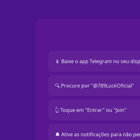
📱 Baixe o app Telegram no seu disp
🔍 Procure por "@789LuckOficial"
👆 Toque em "Entrar" ou "Join"
🔔 Ative as notificações para não p