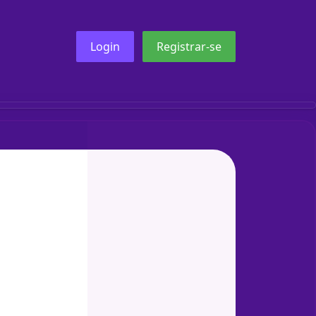
Login
Registrar-se