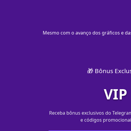
Mesmo com o avanço dos gráficos e das
🎁 Bônus Exclu
VIP
Receba bônus exclusivos do Telegra
e códigos promocionai