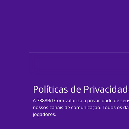
Políticas de Privacida
A 7888Brl.Com valoriza a privacidade de se
nossos canais de comunicação. Todos os dad
jogadores.