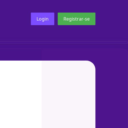
Login
Registrar-se