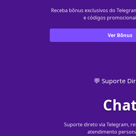
Receba bônus exclusivos do Telegra
e códigos promocionai
Ver Bônus
💬 Suporte Di
Cha
Suporte direto via Telegram, r
atendimento persona