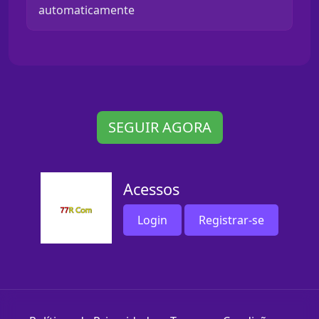
automaticamente
SEGUIR AGORA
Acessos
Login
Registrar-se