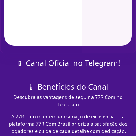
📱 Canal Oficial no Telegram!
📱 Benefícios do Canal
Descubra as vantagens de seguir a 77R Com no
Telegram
A 77R Com mantém um serviço de excelência — a
plataforma 77R Com Brasil prioriza a satisfação dos
jogadores e cuida de cada detalhe com dedicação.