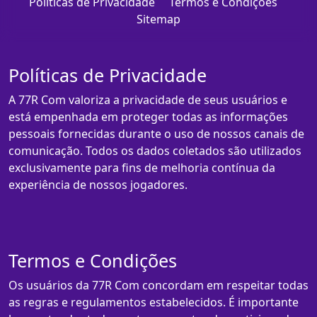
Políticas de Privacidade
Termos e Condições
Sitemap
Políticas de Privacidade
A 77R Com valoriza a privacidade de seus usuários e
está empenhada em proteger todas as informações
pessoais fornecidas durante o uso de nossos canais de
comunicação. Todos os dados coletados são utilizados
exclusivamente para fins de melhoria contínua da
experiência de nossos jogadores.
Termos e Condições
Os usuários da 77R Com concordam em respeitar todas
as regras e regulamentos estabelecidos. É importante