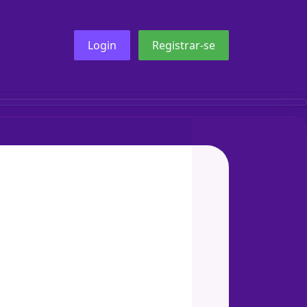
Login
Registrar-se