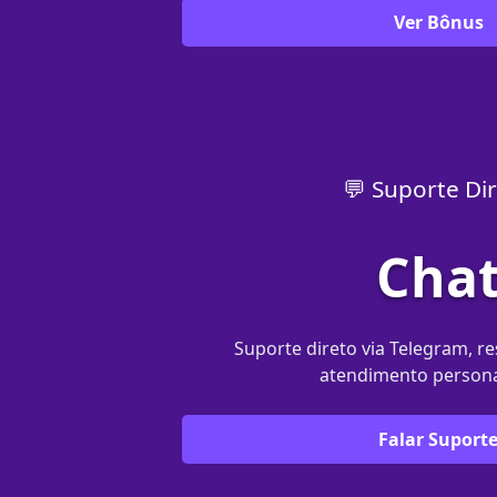
Ver Bônus
💬 Suporte Di
Cha
Suporte direto via Telegram, r
atendimento persona
Falar Suport