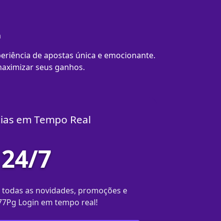
m
eriência de apostas única e emocionante.
maximizar seus ganhos.
cias em Tempo Real
24/7
e todas as novidades, promoções e
77Pg Login em tempo real!