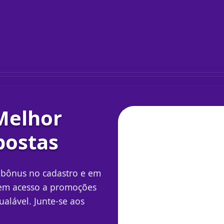
Melhor
postas
 bônus no cadastro e em
tem acesso a promoções
ualável. Junte-se aos