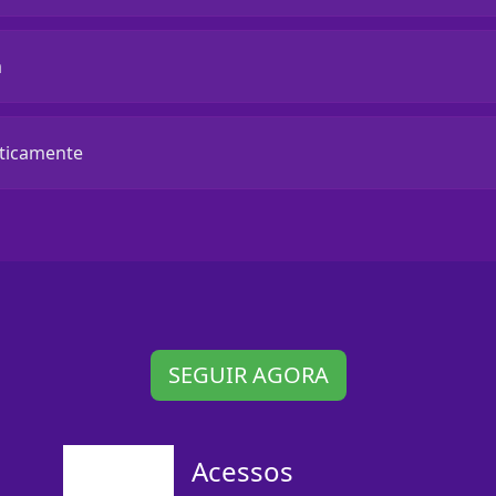
a
aticamente
SEGUIR AGORA
Acessos