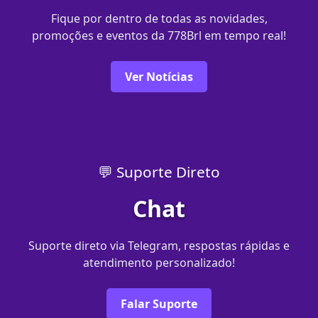
Fique por dentro de todas as novidades,
promoções e eventos da 778Brl em tempo real!
Ver Notícias
💬 Suporte Direto
Chat
Suporte direto via Telegram, respostas rápidas e
atendimento personalizado!
Falar Suporte