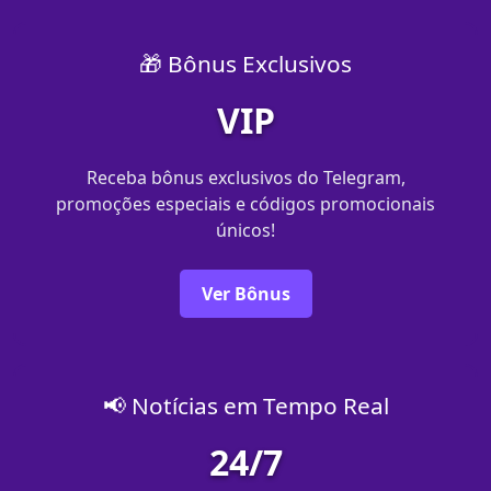
🎁 Bônus Exclusivos
VIP
Receba bônus exclusivos do Telegram,
promoções especiais e códigos promocionais
únicos!
Ver Bônus
📢 Notícias em Tempo Real
24/7