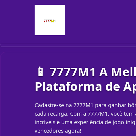
📱 7777M1 A Mel
Plataforma de A
Cadastre-se na 7777M1 para ganhar bô
cada recarga. Com a 7777M1, você tem
incríveis e uma experiência de jogo inig
vencedores agora!