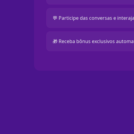
💬 Participe das conversas e interaj
🎁 Receba bônus exclusivos autom