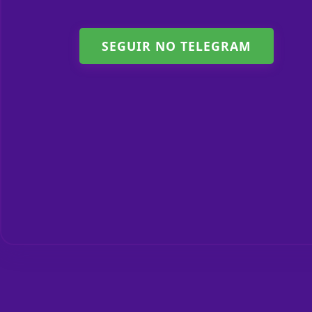
SEGUIR NO TELEGRAM