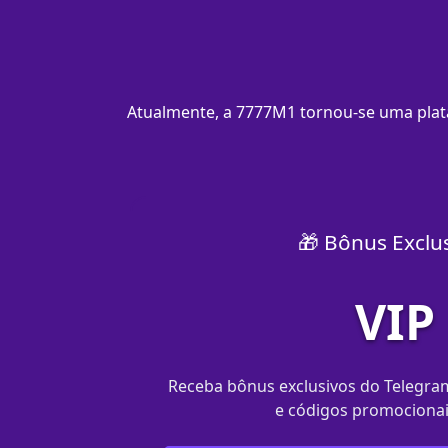
Atualmente, a 7777M1 tornou-se uma plata
🎁 Bônus Exclu
VIP
Receba bônus exclusivos do Telegra
e códigos promocionai