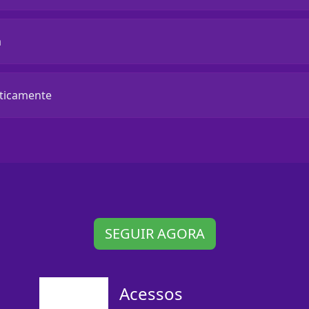
a
aticamente
SEGUIR AGORA
Acessos