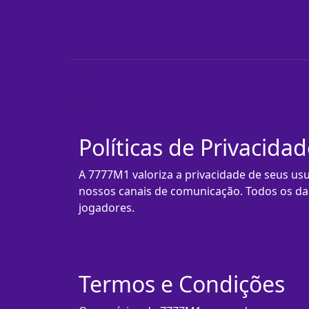
Políticas de Privacida
A 7777M1 valoriza a privacidade de seus u
nossos canais de comunicação. Todos os dad
jogadores.
Termos e Condições