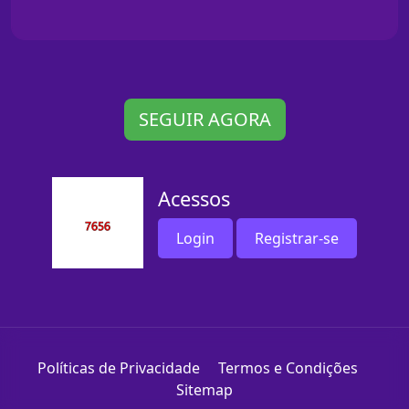
SEGUIR AGORA
Acessos
Login
Registrar-se
Políticas de Privacidade
Termos e Condições
Sitemap