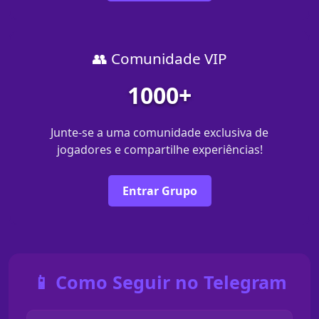
👥 Comunidade VIP
1000+
Junte-se a uma comunidade exclusiva de
jogadores e compartilhe experiências!
Entrar Grupo
📱 Como Seguir no Telegram