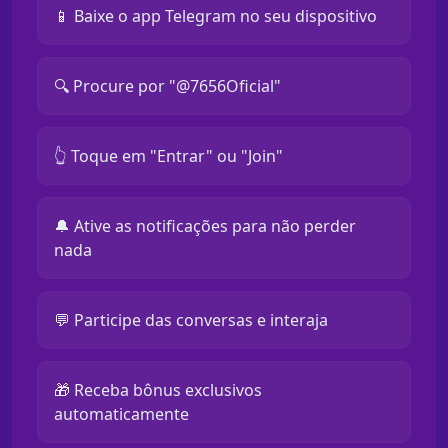
📱 Baixe o app Telegram no seu dispositivo
🔍 Procure por "@7656Oficial"
👆 Toque em "Entrar" ou "Join"
🔔 Ative as notificações para não perder
nada
💬 Participe das conversas e interaja
🎁 Receba bônus exclusivos
automaticamente