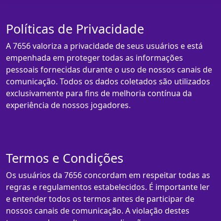
Políticas de Privacidade
A 7656 valoriza a privacidade de seus usuários e está
empenhada em proteger todas as informações
pessoais fornecidas durante o uso de nossos canais de
comunicação. Todos os dados coletados são utilizados
exclusivamente para fins de melhoria contínua da
experiência de nossos jogadores.
Termos e Condições
Os usuários da 7656 concordam em respeitar todas as
regras e regulamentos estabelecidos. É importante ler
e entender todos os termos antes de participar de
nossos canais de comunicação. A violação destes