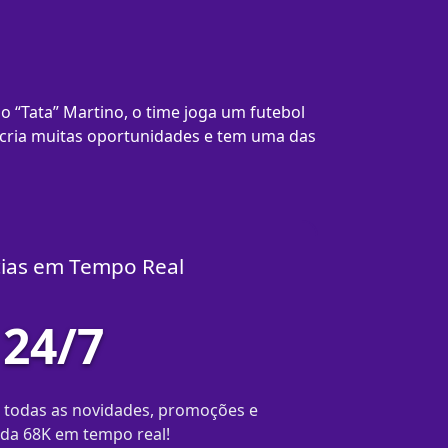
o “Tata” Martino, o time joga um futebol
, cria muitas oportunidades e tem uma das
cias em Tempo Real
24/7
e todas as novidades, promoções e
 da 68K em tempo real!