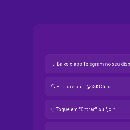
📱 Baixe o app Telegram no seu disp
🔍 Procure por "@68KOficial"
👆 Toque em "Entrar" ou "Join"