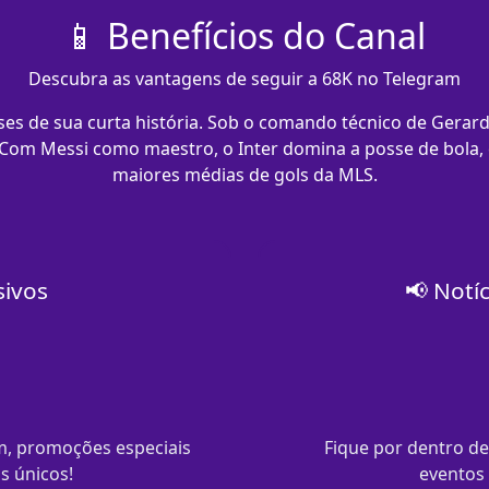
📱 Benefícios do Canal
Descubra as vantagens de seguir a 68K no Telegram
es de sua curta história. Sob o comando técnico de Gerard
. Com Messi como maestro, o Inter domina a posse de bola
maiores médias de gols da MLS.
sivos
📢 Notí
m, promoções especiais
Fique por dentro d
s únicos!
eventos