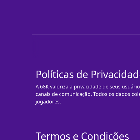
Políticas de Privacida
A 68K valoriza a privacidade de seus usuár
canais de comunicação. Todos os dados cole
jogadores.
Termos e Condições