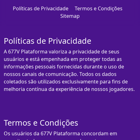
Políticas de Privacidade
Termos e Condições
Sitemap
Políticas de Privacidade
A 677V Plataforma valoriza a privacidade de seus
usuários e está empenhada em proteger todas as
informações pessoais fornecidas durante o uso de
nossos canais de comunicação. Todos os dados
coletados são utilizados exclusivamente para fins de
melhoria contínua da experiência de nossos jogadores.
Termos e Condições
Os usuários da 677V Plataforma concordam em