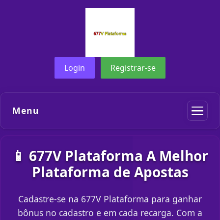
Login
Registrar-se
Menu
📱 677V Plataforma A Melhor
Plataforma de Apostas
Cadastre-se na 677V Plataforma para ganhar
bônus no cadastro e em cada recarga. Com a