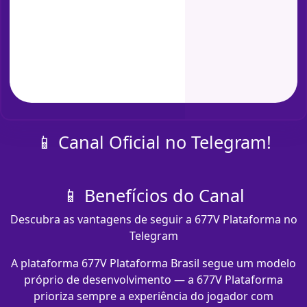
📱 Canal Oficial no Telegram!
📱 Benefícios do Canal
Descubra as vantagens de seguir a 677V Plataforma no
Telegram
A plataforma 677V Plataforma Brasil segue um modelo
próprio de desenvolvimento — a 677V Plataforma
prioriza sempre a experiência do jogador com