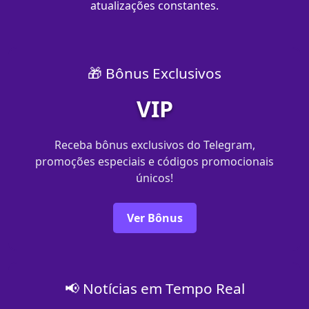
atualizações constantes.
🎁 Bônus Exclusivos
VIP
Receba bônus exclusivos do Telegram,
promoções especiais e códigos promocionais
únicos!
Ver Bônus
📢 Notícias em Tempo Real