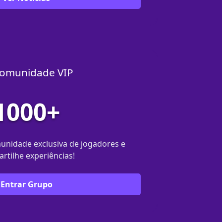
Comunidade VIP
1000+
unidade exclusiva de jogadores e
rtilhe experiências!
Entrar Grupo