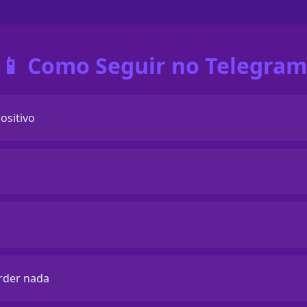
📱 Como Seguir no Telegram
ositivo
erder nada