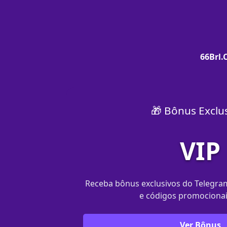
66Brl
🎁 Bônus Exclu
VIP
Receba bônus exclusivos do Telegra
e códigos promocionai
Ver Bônus