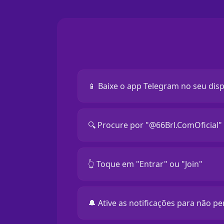
📱 Baixe o app Telegram no seu disp
🔍 Procure por "@66Brl.ComOficial"
👆 Toque em "Entrar" ou "Join"
🔔 Ative as notificações para não p