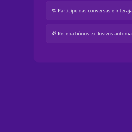
💬 Participe das conversas e interaj
🎁 Receba bônus exclusivos autom