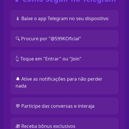
📱 Baixe o app Telegram no seu dispositivo
🔍 Procure por "@599KOficial"
👆 Toque em "Entrar" ou "Join"
🔔 Ative as notificações para não perder
nada
💬 Participe das conversas e interaja
🎁 Receba bônus exclusivos