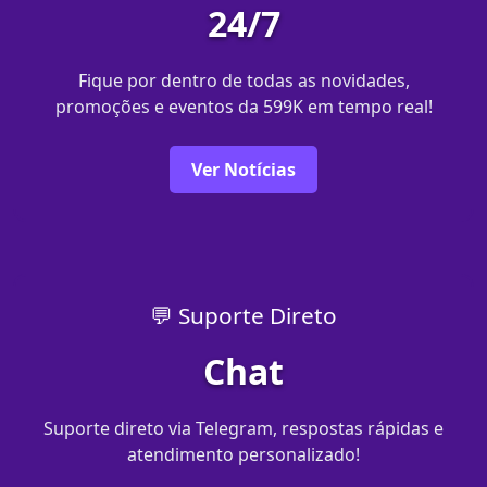
24/7
Fique por dentro de todas as novidades,
promoções e eventos da 599K em tempo real!
Ver Notícias
💬 Suporte Direto
Chat
Suporte direto via Telegram, respostas rápidas e
atendimento personalizado!