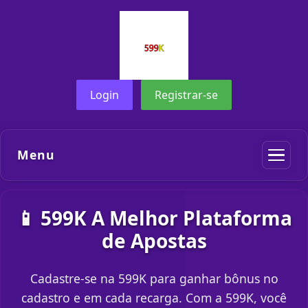
Login
Registrar-se
Menu
📱 599K A Melhor Plataforma
de Apostas
Cadastre-se na 599K para ganhar bônus no
cadastro e em cada recarga. Com a 599K, você