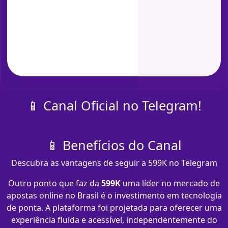
📱 Canal Oficial no Telegram!
📱 Benefícios do Canal
Descubra as vantagens de seguir a 599K no Telegram
Outro ponto que faz da
599K
uma líder no mercado de
apostas online no Brasil é o investimento em tecnologia
de ponta. A plataforma foi projetada para oferecer uma
experiência fluida e acessível, independentemente do