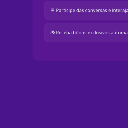
💬 Participe das conversas e interaj
🎁 Receba bônus exclusivos autom