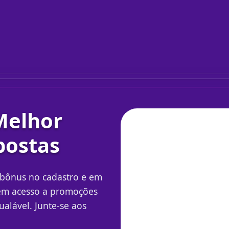
Melhor
postas
 bônus no cadastro e em
tem acesso a promoções
ualável. Junte-se aos