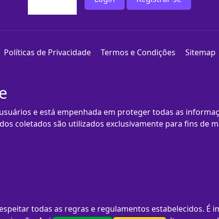
Políticas de Privacidade
Termos e Condições
Sitemap
de
s usuários e está empenhada em proteger todas as informaç
os coletados são utilizados exclusivamente para fins de m
peitar todas as regras e regulamentos estabelecidos. É i