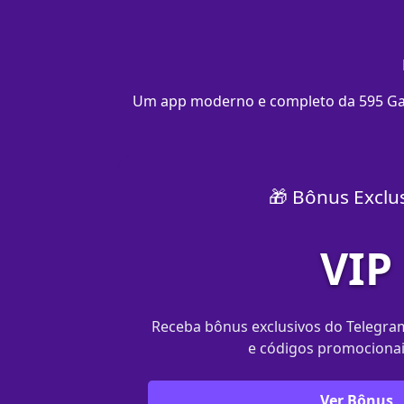
Um app moderno e completo da 595 Games
🎁 Bônus Exclu
VIP
Receba bônus exclusivos do Telegra
e códigos promocionai
Ver Bônus