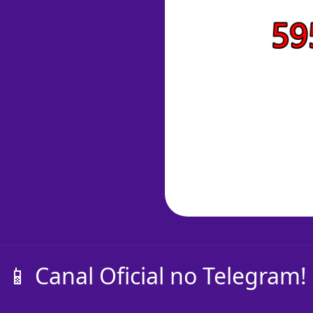
📱 Canal Oficial no Telegram!