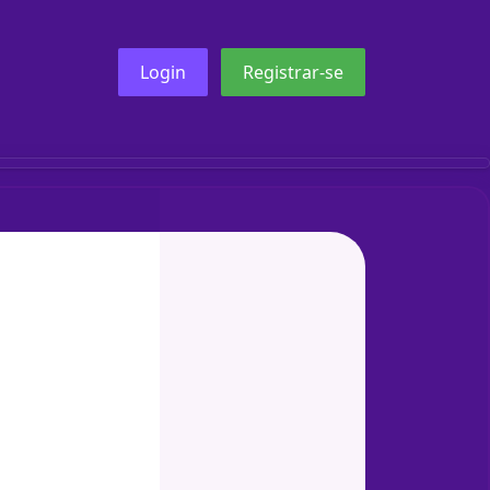
Login
Registrar-se