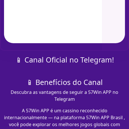
📱 Canal Oficial no Telegram!
📱 Benefícios do Canal
Descubra as vantagens de seguir a 57Win APP no
Telegram
A 57Win APP é um cassino reconhecido
internacionalmente — na plataforma 57Win APP Brasil ,
você pode explorar os melhores jogos globais com