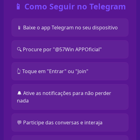
📱 Como Seguir no Telegram
📱 Baixe o app Telegram no seu dispositivo
🔍 Procure por "@57Win APPOficial"
👆 Toque em "Entrar" ou "Join"
🔔 Ative as notificações para não perder
nada
💬 Participe das conversas e interaja