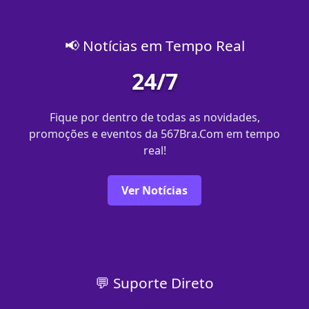
📢 Notícias em Tempo Real
24/7
Fique por dentro de todas as novidades,
promoções e eventos da 567Bra.Com em tempo
real!
Ver Notícias
💬 Suporte Direto