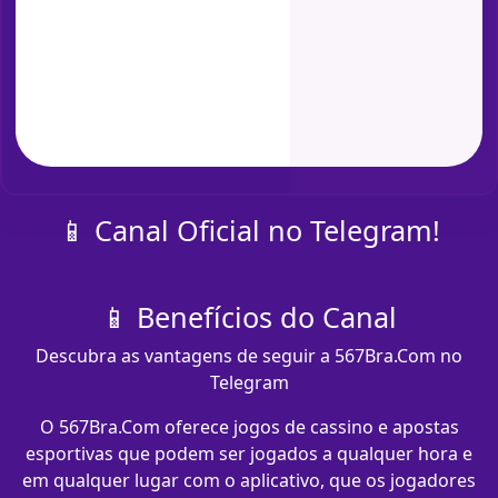
📱 Canal Oficial no Telegram!
📱 Benefícios do Canal
Descubra as vantagens de seguir a 567Bra.Com no
Telegram
O 567Bra.Com oferece jogos de cassino e apostas
esportivas que podem ser jogados a qualquer hora e
em qualquer lugar com o aplicativo, que os jogadores