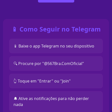
📱 Como Seguir no Telegram
📱 Baixe o app Telegram no seu dispositivo
🔍 Procure por "@567Bra.ComOficial"
👆 Toque em "Entrar" ou "Join"
🔔 Ative as notificações para não perder
nada