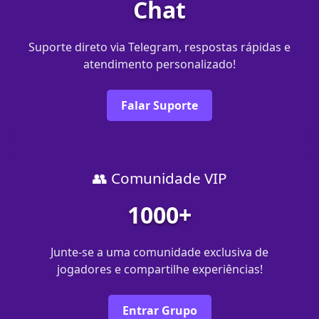
Chat
Suporte direto via Telegram, respostas rápidas e
atendimento personalizado!
Falar Suporte
👥 Comunidade VIP
1000+
Junte-se a uma comunidade exclusiva de
jogadores e compartilhe experiências!
Entrar Grupo