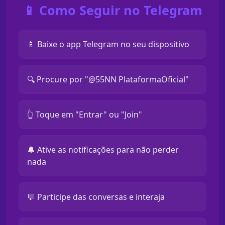
📱 Como Seguir no Telegram
📱 Baixe o app Telegram no seu dispositivo
🔍 Procure por "@55NN PlataformaOficial"
👆 Toque em "Entrar" ou "Join"
🔔 Ative as notificações para não perder
nada
💬 Participe das conversas e interaja