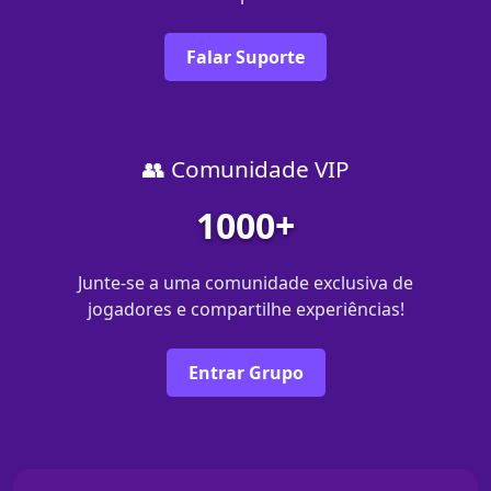
Falar Suporte
👥 Comunidade VIP
1000+
Junte-se a uma comunidade exclusiva de
jogadores e compartilhe experiências!
Entrar Grupo