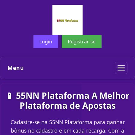
Login
Registrar-se
Menu
📱 55NN Plataforma A Melhor
Plataforma de Apostas
Cadastre-se na 55NN Plataforma para ganhar
bônus no cadastro e em cada recarga. Com a