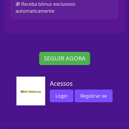
🎁 Receba bônus exclusivos
automaticamente
SEGUIR AGORA
Acessos
Login
Registrar-se