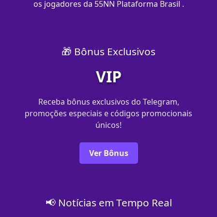
os jogadores da 55NN Plataforma Brasil .
🎁 Bônus Exclusivos
VIP
Receba bônus exclusivos do Telegram,
promoções especiais e códigos promocionais
únicos!
Ver Bônus
📢 Notícias em Tempo Real