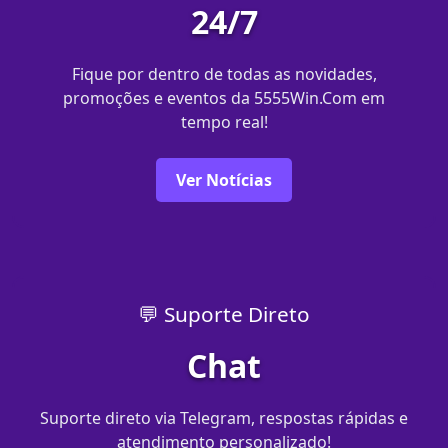
24/7
Fique por dentro de todas as novidades,
promoções e eventos da 5555Win.Com em
tempo real!
Ver Notícias
💬 Suporte Direto
Chat
Suporte direto via Telegram, respostas rápidas e
atendimento personalizado!