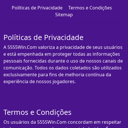
Políticas de Privacidade
Termos e Condições
Sitemap
Políticas de Privacidade
A 5555Win.Com valoriza a privacidade de seus usuários
e está empenhada em proteger todas as informações
pessoais fornecidas durante o uso de nossos canais de
comunicação. Todos os dados coletados são utilizados
exclusivamente para fins de melhoria contínua da
experiência de nossos jogadores.
Termos e Condições
Os usuários da 5555Win.Com concordam em respeitar