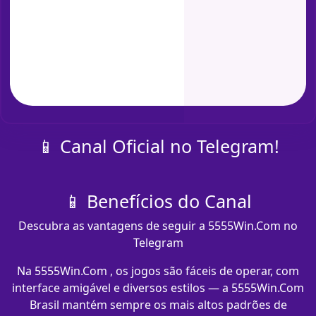
📱 Canal Oficial no Telegram!
📱 Benefícios do Canal
Descubra as vantagens de seguir a 5555Win.Com no
Telegram
Na 5555Win.Com , os jogos são fáceis de operar, com
interface amigável e diversos estilos — a 5555Win.Com
Brasil mantém sempre os mais altos padrões de