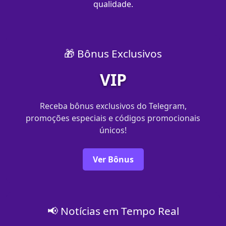
qualidade.
🎁 Bônus Exclusivos
VIP
Receba bônus exclusivos do Telegram,
promoções especiais e códigos promocionais
únicos!
Ver Bônus
📢 Notícias em Tempo Real