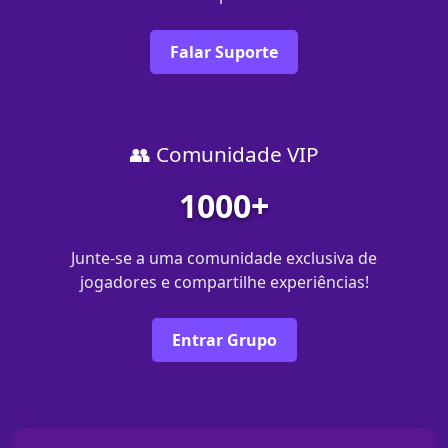
Falar Suporte
👥 Comunidade VIP
1000+
Junte-se a uma comunidade exclusiva de
jogadores e compartilhe experiências!
Entrar Grupo