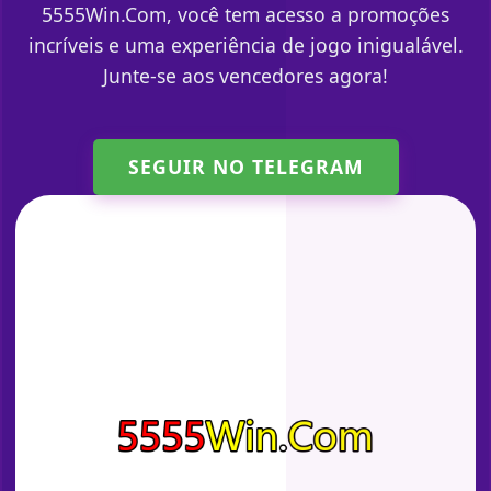
5555Win.Com, você tem acesso a promoções
incríveis e uma experiência de jogo inigualável.
Junte-se aos vencedores agora!
SEGUIR NO TELEGRAM