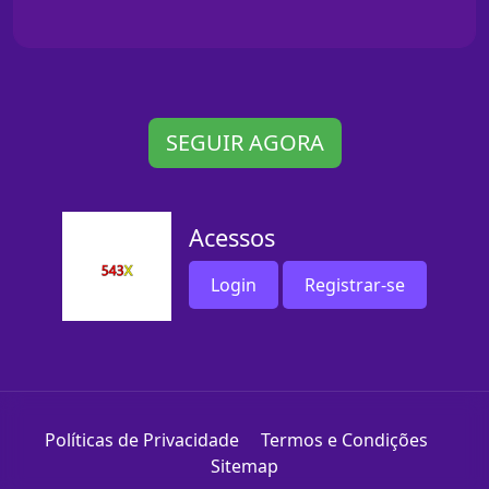
SEGUIR AGORA
Acessos
Login
Registrar-se
Políticas de Privacidade
Termos e Condições
Sitemap