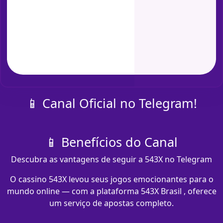
📱 Canal Oficial no Telegram!
📱 Benefícios do Canal
Descubra as vantagens de seguir a 543X no Telegram
O cassino 543X levou seus jogos emocionantes para o
mundo online — com a plataforma 543X Brasil , oferece
um serviço de apostas completo.