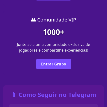
👥 Comunidade VIP
1000+
Junte-se a uma comunidade exclusiva de
jogadores e compartilhe experiências!
Entrar Grupo
📱 Como Seguir no Telegram