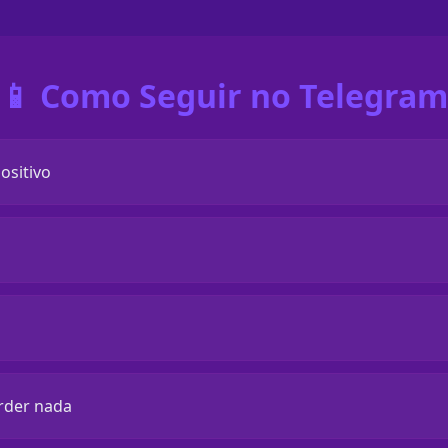
📱 Como Seguir no Telegram
ositivo
erder nada