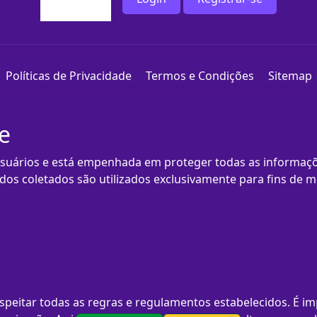
Políticas de Privacidade
Termos e Condições
Sitemap
de
 usuários e está empenhada em proteger todas as informaçõ
os coletados são utilizados exclusivamente para fins de m
eitar todas as regras e regulamentos estabelecidos. É im