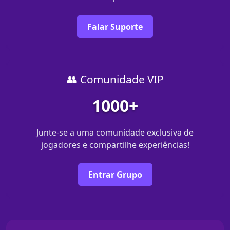
Falar Suporte
👥 Comunidade VIP
1000+
Junte-se a uma comunidade exclusiva de
jogadores e compartilhe experiências!
Entrar Grupo