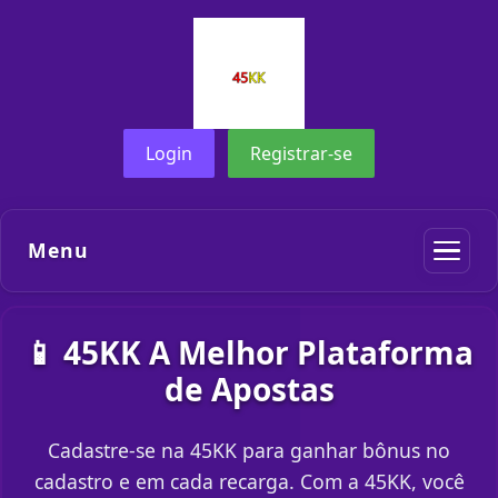
Login
Registrar-se
Menu
📱 45KK A Melhor Plataforma
de Apostas
Cadastre-se na 45KK para ganhar bônus no
cadastro e em cada recarga. Com a 45KK, você