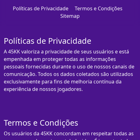
Políticas de Privacidade
Termos e Condições
Sitemap
Políticas de Privacidade
A 45KK valoriza a privacidade de seus usuários e está
empenhada em proteger todas as informações
pessoais fornecidas durante o uso de nossos canais de
comunicação. Todos os dados coletados são utilizados
exclusivamente para fins de melhoria contínua da
experiência de nossos jogadores.
Termos e Condições
Os usuários da 45KK concordam em respeitar todas as