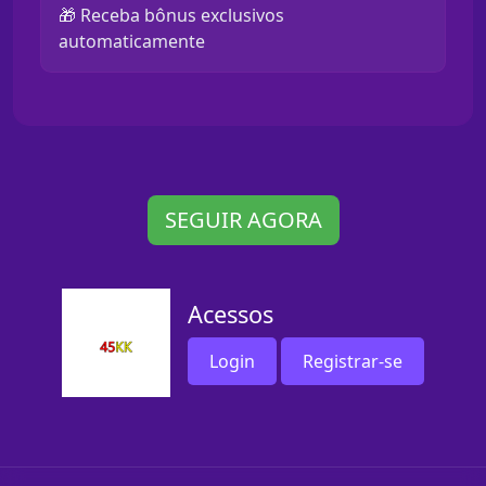
🎁 Receba bônus exclusivos
automaticamente
SEGUIR AGORA
Acessos
Login
Registrar-se