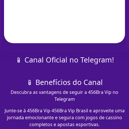
📱 Canal Oficial no Telegram!
📱 Benefícios do Canal
Descubra as vantagens de seguir a 456Bra Vip no
Telegram
Junte-se à 456Bra Vip 456Bra Vip Brasil e aproveite uma
jornada emocionante e segura com jogos de cassino
completos e apostas esportivas.