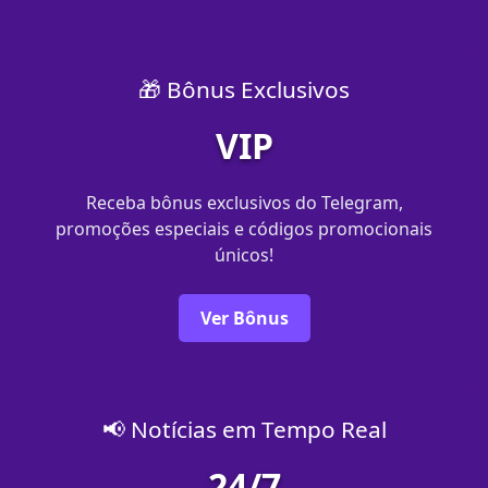
🎁 Bônus Exclusivos
VIP
Receba bônus exclusivos do Telegram,
promoções especiais e códigos promocionais
únicos!
Ver Bônus
📢 Notícias em Tempo Real
24/7