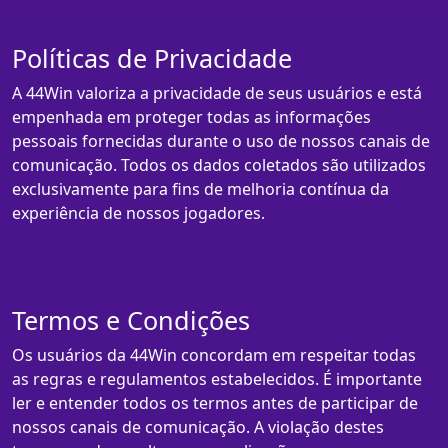
Políticas de Privacidade
A 44Win valoriza a privacidade de seus usuários e está
empenhada em proteger todas as informações
pessoais fornecidas durante o uso de nossos canais de
comunicação. Todos os dados coletados são utilizados
exclusivamente para fins de melhoria contínua da
experiência de nossos jogadores.
Termos e Condições
Os usuários da 44Win concordam em respeitar todas
as regras e regulamentos estabelecidos. É importante
ler e entender todos os termos antes de participar de
nossos canais de comunicação. A violação destes