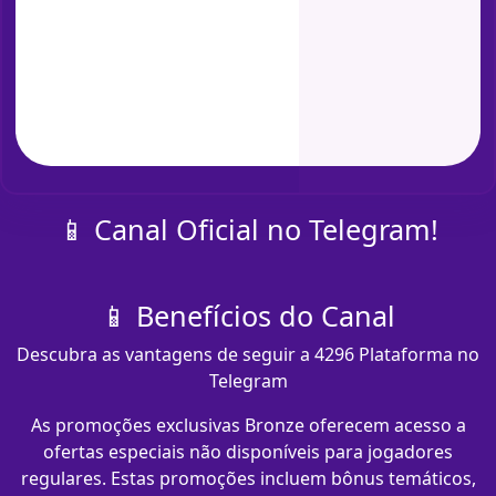
📱 Canal Oficial no Telegram!
📱 Benefícios do Canal
Descubra as vantagens de seguir a 4296 Plataforma no
Telegram
As promoções exclusivas Bronze oferecem acesso a
ofertas especiais não disponíveis para jogadores
regulares. Estas promoções incluem bônus temáticos,