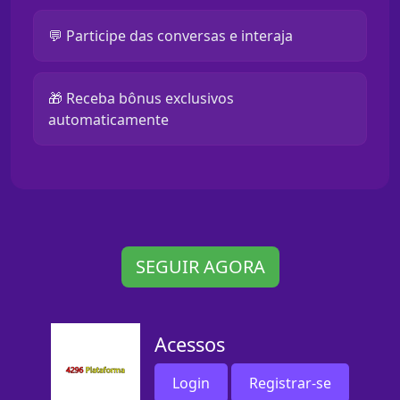
💬 Participe das conversas e interaja
🎁 Receba bônus exclusivos
automaticamente
SEGUIR AGORA
Acessos
Login
Registrar-se