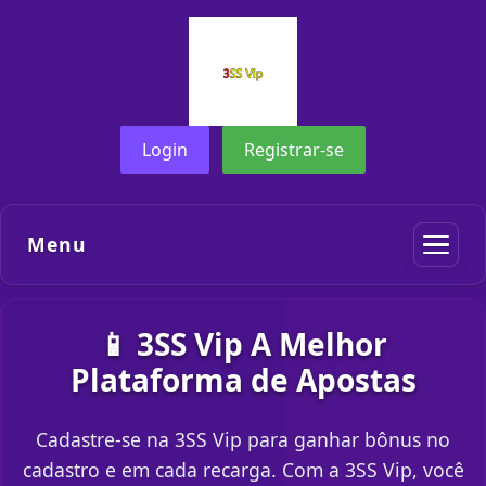
Login
Registrar-se
Menu
📱 3SS Vip A Melhor
Plataforma de Apostas
Cadastre-se na 3SS Vip para ganhar bônus no
cadastro e em cada recarga. Com a 3SS Vip, você