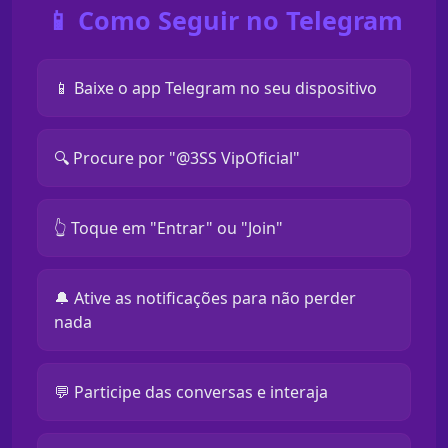
📱 Como Seguir no Telegram
📱 Baixe o app Telegram no seu dispositivo
🔍 Procure por "@3SS VipOficial"
👆 Toque em "Entrar" ou "Join"
🔔 Ative as notificações para não perder
nada
💬 Participe das conversas e interaja