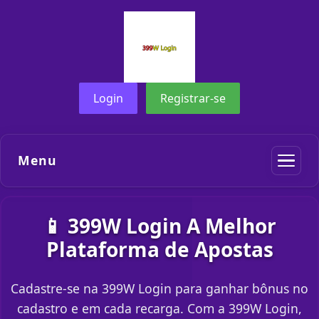
Login
Registrar-se
Menu
📱 399W Login A Melhor
Plataforma de Apostas
Cadastre-se na 399W Login para ganhar bônus no
cadastro e em cada recarga. Com a 399W Login,