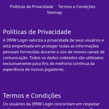
Políticas de Privacidade
Termos e Condições
Sitemap
Políticas de Privacidade
A 399W Login valoriza a privacidade de seus usuários e
está empenhada em proteger todas as informações
pessoais fornecidas durante o uso de nossos canais de
comunicação. Todos os dados coletados são utilizados
exclusivamente para fins de melhoria contínua da
experiência de nossos jogadores.
Termos e Condições
Os usuários da 399W Login concordam em respeitar