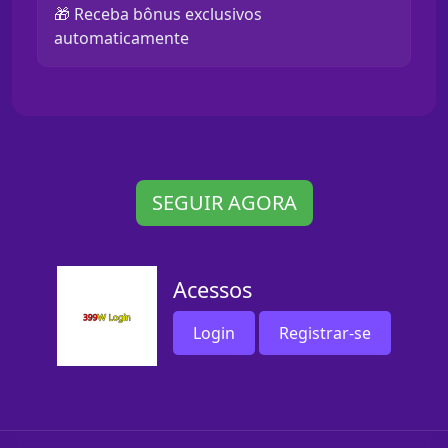
🎁 Receba bônus exclusivos
automaticamente
SEGUIR AGORA
Acessos
Login
Registrar-se