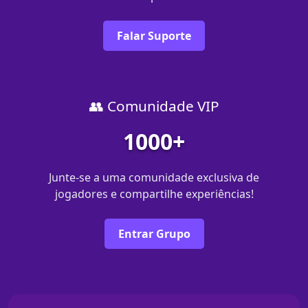
Falar Suporte
👥 Comunidade VIP
1000+
Junte-se a uma comunidade exclusiva de
jogadores e compartilhe experiências!
Entrar Grupo