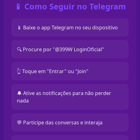
📱 Como Seguir no Telegram
📱 Baixe o app Telegram no seu dispositivo
🔍 Procure por "@399W LoginOficial"
👆 Toque em "Entrar" ou "Join"
🔔 Ative as notificações para não perder
nada
💬 Participe das conversas e interaja